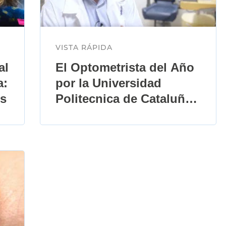
VISTA RÁPIDA
al
El Optometrista del Año
a:
por la Universidad
és
Politecnica de Cataluña
acerca de la Miopía